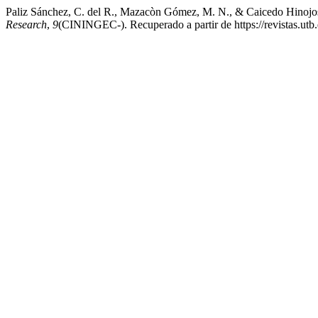
Paliz Sánchez, C. del R., Mazacòn Gómez, M. N., & Caicedo Hinojosa, 
Research
,
9
(CININGEC-). Recuperado a partir de https://revistas.utb.