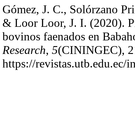
Gómez, J. C., Solórzano Pri
& Loor Loor, J. I. (2020). P
bovinos faenados en Baba
Research
,
5
(CININGEC), 21
https://revistas.utb.edu.ec/