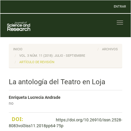
Navegación
ENTRAR
principal
Contenido
principal
Toggl
Barra
naviga
lateral
INICIO
ARCHIVOS
VOL. 3 NÚM. 11 (2018): JULIO - SEPTIEMBRE
ARTÍCULO DE REVISIÓN
La antología del Teatro en Loja
Enriqueta Lucrecia Andrade
no
DOI:
https://doi.org/10.26910/issn.2528-
8083vol3iss11.2018pp64-75p