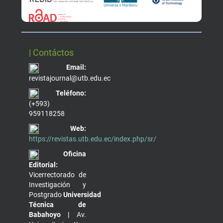
| Contáctos
Email:
revistajournal@utb.edu.ec
Teléfono:
(+593)
959118258
Web:
https://revistas.utb.edu.ec/index.php/sr/
Oficina
Editorial:
Vicerrectorado de
Investigación y
Postgrado
Universidad
Técnica de
Babahoyo |
Av.