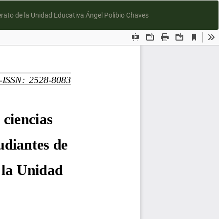
D
erato de la Unidad Educativa Ángel Polibio Chaves