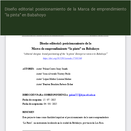
Diseño editorial: posicionamiento de la Marca de emprendimiento
“la pinta” en Babahoyo
D