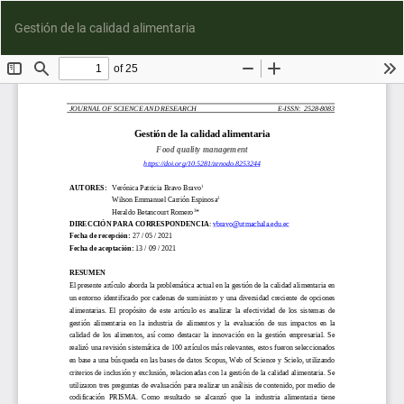
D
Gestión de la calidad alimentaria