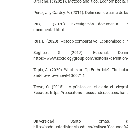
Orellana, P. (2021). Método analítico. Economipedia
Pérez, J. y Gardey, A. (2016). Definición de carta de le
Rus, E. (2020). Investigación documental. Econ
documental.html
Rus, E. (2020). Método comparativo. Economipedia.
Sagheer, S. (2017). Editorial: Defi
https://www.sociologygroup.com/editorial-definition
Tapia, A. (2020). What Is an Op-Ed Article?. The ba
and-how-to-write-it-1360714
Troya, C. (2015). Lo público en el diario el telégr
Ecuador. https://repositorio.flacsoandes.edu.ec/ha
Universidad Santo Tomas. (
http://soda.ustadistancia.edu.co/enlinea/Segunda