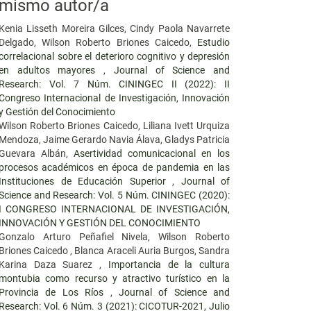
mismo autor/a
Kenia Lisseth Moreira Gilces, Cindy Paola Navarrete
Delgado, Wilson Roberto Briones Caicedo,
Estudio
correlacional sobre el deterioro cognitivo y depresión
en adultos mayores
,
Journal of Science and
Research: Vol. 7 Núm. CININGEC II (2022): II
Congreso Internacional de Investigación, Innovación
y Gestión del Conocimiento
Wilson Roberto Briones Caicedo, Liliana Ivett Urquiza
Mendoza, Jaime Gerardo Navia Álava, Gladys Patricia
Guevara Albán,
Asertividad comunicacional en los
procesos académicos en época de pandemia en las
Instituciones de Educación Superior
,
Journal of
Science and Research: Vol. 5 Núm. CININGEC (2020):
I CONGRESO INTERNACIONAL DE INVESTIGACIÓN,
INNOVACIÓN Y GESTIÓN DEL CONOCIMIENTO
Gonzalo Arturo Peñafiel Nivela, Wilson Roberto
Briones Caicedo , Blanca Araceli Auria Burgos, Sandra
Karina Daza Suarez ,
Importancia de la cultura
montubia como recurso y atractivo turístico en la
Provincia de Los Ríos
,
Journal of Science and
Research: Vol. 6 Núm. 3 (2021): CICOTUR-2021, Julio