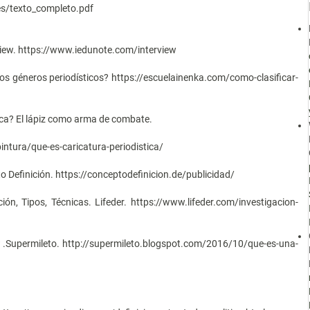
es/texto_completo.pdf
erview. https://www.iedunote.com/interview
os géneros periodísticos? https://escuelainenka.com/como-clasificar-
tica? El lápiz como arma de combate.
ntura/que-es-caricatura-periodistica/
to Definición. https://conceptodefinicion.de/publicidad/
ción, Tipos, Técnicas. Lifeder. https://www.lifeder.com/investigacion-
? .Supermileto. http://supermileto.blogspot.com/2016/10/que-es-una-