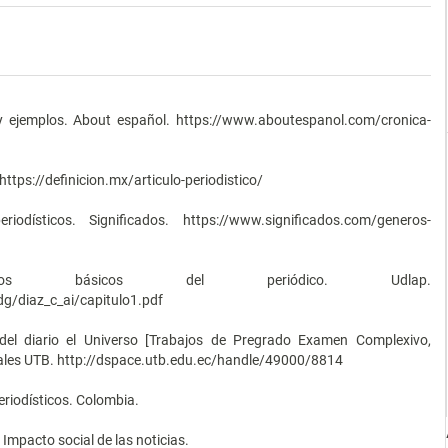
.
n y ejemplos. About español. https://www.aboutespanol.com/cronica-
 https://definicion.mx/articulo-periodistico/
odísticos. Significados. https://www.significados.com/generos-
os básicos del periódico. Udlap.
dg/diaz_c_ai/capitulo1.pdf
del diario el Universo [Trabajos de Pregrado Examen Complexivo,
tales UTB. http://dspace.utb.edu.ec/handle/49000/8814
eriodísticos. Colombia.
Impacto social de las noticias.