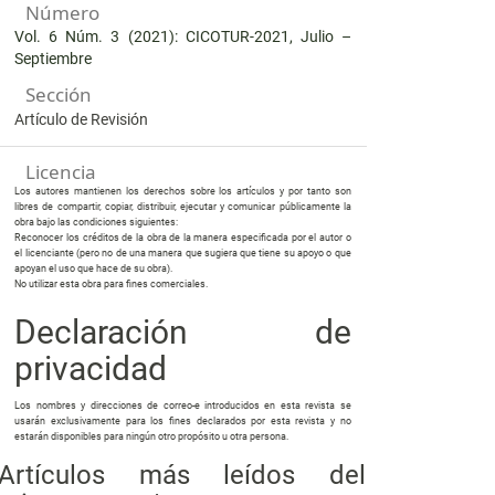
Número
Vol. 6 Núm. 3 (2021): CICOTUR-2021, Julio –
Septiembre
Sección
Artículo de Revisión
Licencia
Los autores mantienen los derechos sobre los artículos y por tanto son
libres de compartir, copiar, distribuir, ejecutar y comunicar públicamente la
obra bajo las condiciones siguientes:
Reconocer los créditos de la obra de la manera especificada por el autor o
el licenciante (pero no de una manera que sugiera que tiene su apoyo o que
apoyan el uso que hace de su obra).
No utilizar esta obra para fines comerciales.
Declaración de
privacidad
Los nombres y direcciones de correo-e introducidos en esta revista se
usarán exclusivamente para los fines declarados por esta revista y no
estarán disponibles para ningún otro propósito u otra persona.
Artículos más leídos del