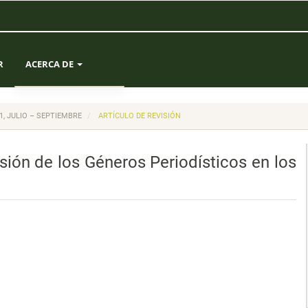
R
ACERCA DE
SOBRE LA REVISTA
21, JULIO – SEPTIEMBRE
ARTÍCULO DE REVISIÓN
ENVÍOS
sión de los Géneros Periodísticos en los
EQUIPO EDITORIAL
ESTADÍSTICAS
CONTACTO