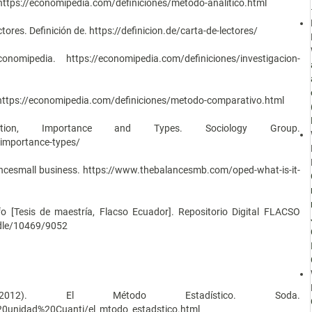
. https://economipedia.com/definiciones/metodo-analitico.html
ctores. Definición de. https://definicion.de/carta-de-lectores/
omipedia. https://economipedia.com/definiciones/investigacion-
 https://economipedia.com/definiciones/metodo-comparativo.html
nition, Importance and Types. Sociology Group.
-importance-types/
lancesmall business. https://www.thebalancesmb.com/oped-what-is-it-
afo [Tesis de maestría, Flacso Ecuador]. Repositorio Digital FLACSO
ndle/10469/9052
2012). El Método Estadístico. Soda.
%20unidad%20Cuanti/el_mtodo_estadstico.html