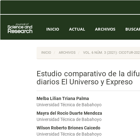
Navegación
principal
Contenido
principal
Barra
INICIO
ACTUAL
ARCHIVOS
BUSCA
lateral
INICIO
ARCHIVOS
VOL. 6 NÚM. 3 (2021): CICOTUR-20
Estudio comparativo de la difu
diarios El Universo y Expreso
Melba Lilian Triana Palma
Universidad Técnica de Babahoyo
Mayra del Rocío Duarte Mendoza
Universidad Técnica de Babahoyo
Wilson Roberto Briones Caicedo
Universidad Técnica de Babahoyo