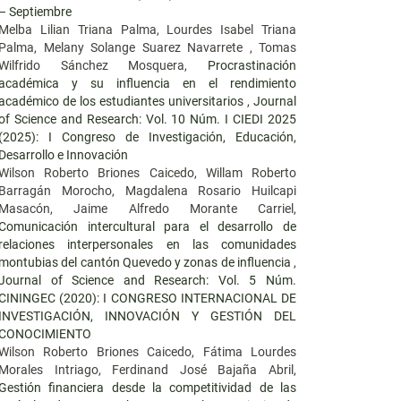
– Septiembre
Melba Lilian Triana Palma, Lourdes Isabel Triana
Palma, Melany Solange Suarez Navarrete , Tomas
Wilfrido Sánchez Mosquera,
Procrastinación
académica y su influencia en el rendimiento
académico de los estudiantes universitarios
,
Journal
of Science and Research: Vol. 10 Núm. I CIEDI 2025
(2025): I Congreso de Investigación, Educación,
Desarrollo e Innovación
Wilson Roberto Briones Caicedo, Willam Roberto
Barragán Morocho, Magdalena Rosario Huilcapi
Masacón, Jaime Alfredo Morante Carriel,
Comunicación intercultural para el desarrollo de
relaciones interpersonales en las comunidades
montubias del cantón Quevedo y zonas de influencia
,
Journal of Science and Research: Vol. 5 Núm.
CININGEC (2020): I CONGRESO INTERNACIONAL DE
INVESTIGACIÓN, INNOVACIÓN Y GESTIÓN DEL
CONOCIMIENTO
Wilson Roberto Briones Caicedo, Fátima Lourdes
Morales Intriago, Ferdinand José Bajaña Abril,
Gestión financiera desde la competitividad de las