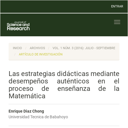
Navegación
ENTRAR
principal
Contenido
principal
Toggl
Barra
naviga
lateral
INICIO
ARCHIVOS
VOL. 1 NÚM. 3 (2016): JULIO - SEPTIEMBRE
ARTÍCULO DE INVESTIGACIÓN
Las estrategias didácticas mediante
desempeños auténticos en el
proceso de enseñanza de la
Matemática
Enrique Diaz Chong
Universidad Tecnica de Babahoyo