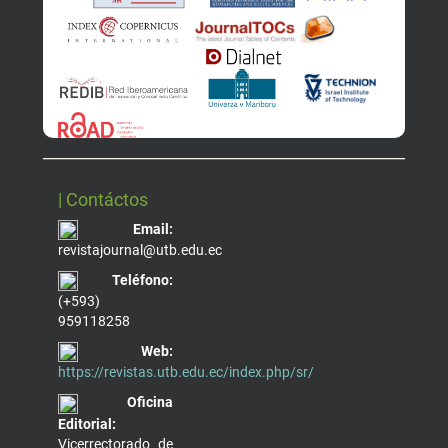
| Contáctos
Email:
revistajournal@utb.edu.ec
Teléfono:
(+593)
959118258
Web:
https://revistas.utb.edu.ec/index.php/sr/
Oficina
Editorial:
Vicerrectorado de