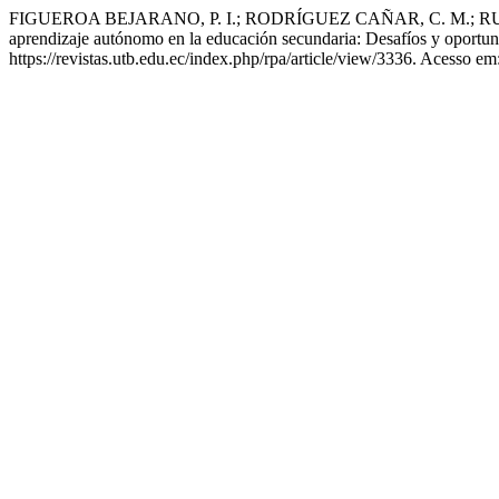
FIGUEROA BEJARANO, P. I.; RODRÍGUEZ CAÑAR, C. M.; RUEDA
aprendizaje autónomo en la educación secundaria: Desafíos y oportu
https://revistas.utb.edu.ec/index.php/rpa/article/view/3336. Acesso em