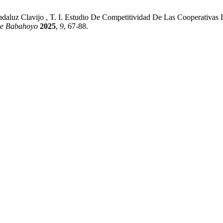
; Andaluz Clavijo , T. I. Estudio De Competitividad De Las Cooperativ
 de Babahoyo
2025
,
9
, 67-88.