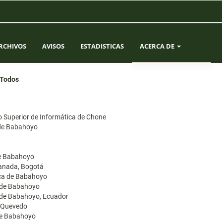
RCHIVOS
AVISOS
ESTADISTICAS
ACERCA DE
SOBRE LA REVISTA
Todos
ENVÍOS
co Superior de Informática de Chone
EQUIPO EDITORIAL
 de Babahoyo
CONTACTO
de Babahoyo
ranada, Bogotá
ica de Babahoyo
a de Babahoyo
a de Babahoyo, Ecuador
e Quevedo
 de Babahoyo