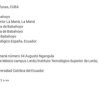
 Tunas, CUBA
abahoyo
perior La Maná, La Maná
ica de Babahoyo
ica de Babahoyo
de Babahoyo
nológico España, Ecuador
imaria número 34 Augusto Ngangula
de México campus Lerdo/Instituto Tecnológico Superior de Lerdo,
iversidad Católica del Ecuador
11
>
>>