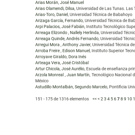
Arias Morán, José Manuel
Arias Olamendi, Dilsa
, Universidad de Las Tunas. Las
Arias-Toro, Daniel
, Universidad Técnica de Babahoyo
Arizaga García, Fernando
, Universidad Técnica de B
Arpi Palacios, José Fabián
, Instituto Tecnológico Su
Arreaga Elizondo , Nallely Herlinda
, Universidad Técn
Arreaga Quinde, Andrés Fernando
, Universidad Técn
Arregui Mora , Anthony Javier
, Universidad Técnica 
Arroba Freire , Edison Manuel
, Instituto Superior Tec
Arroyave Giraldo, Dora Inés
Arteaga Vera, José Cristóbal
Artur Chicola, José Aurélio
, Escuela de enseñanza pr
Arzola Monreal , Juan Martín
, Tecnológico Nacional 
México
Astudillo Montalbán, Segundo Marcelo
, Pontificia Un
151 - 175 de 1316 elementos
<<
<
2
3
4
5
6
7
8
9
10