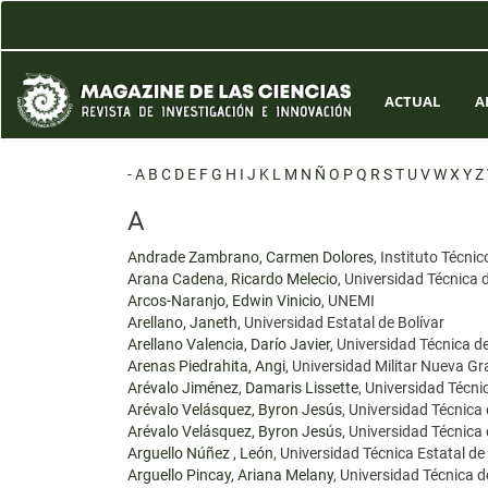
Navegación
principal
Contenido
principal
Barra
ACTUAL
A
lateral
-
A
B
C
D
E
F
G
H
I
J
K
L
M
N
Ñ
O
P
Q
R
S
T
U
V
W
X
Y
Z
A
Andrade Zambrano, Carmen Dolores
, Instituto Técni
Arana Cadena, Ricardo Melecio
, Universidad Técnica
Arcos-Naranjo, Edwin Vinicio
, UNEMI
Arellano, Janeth
, Universidad Estatal de Bolívar
Arellano Valencia, Darío Javier
, Universidad Técnica 
Arenas Piedrahita, Angi
, Universidad Militar Nueva G
Arévalo Jiménez, Damaris Lissette
, Universidad Técn
Arévalo Velásquez, Byron Jesús
, Universidad Técnic
Arévalo Velásquez, Byron Jesús
, Universidad Técnic
Arguello Núñez , León
, Universidad Técnica Estatal d
Arguello Pincay, Ariana Melany
, Universidad Técnica