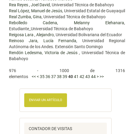
Rea Reyes , Joel David
, Universidad Técnica de Babahoyo
Real López, Manuel de Jesús
, Universidad Estatal de Guayaquil
Real Zumba, Gina
, Universidad Técnica de Babahoyo
Rebolledo Cadena, Melanny Elehanara
,
Estudiante_Universidad Técnica de Babahoyo
Reigosa Lara , Alejandro
, Universidad Bolivariana del Ecuador
Reinoso Jara, Lucía Fernanda
, Universidad Regional
Autónoma de los Andes. Extensión Santo Domingo
Rendón Ledesma, Victoria de Jesús
, Universidad Técnica de
Babahoyo
976 - 1000 de 1316
elementos
<<
<
35
36
37
38
39
40
41
42
43
44
>
>>
ENVIAR UN ARTÍCULO
CONTADOR DE VISITAS