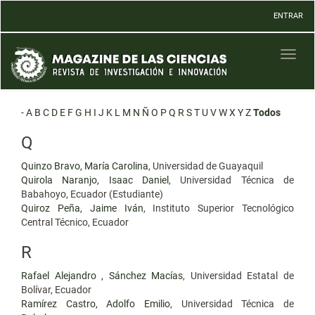
Navegación
ENTRAR
principal
Contenido
principal
Toggl
Barra
naviga
lateral
-
A
B
C
D
E
F
G
H
I
J
K
L
M
N
Ñ
O
P
Q
R
S
T
U
V
W
X
Y
Z
Todos
Q
Quinzo Bravo, María Carolina
, Universidad de Guayaquil
Quirola Naranjo, Isaac Daniel
, Universidad Técnica de
Babahoyo, Ecuador (Estudiante)
Quiroz Peña, Jaime Iván
, Instituto Superior Tecnológico
Central Técnico, Ecuador
R
Rafael Alejandro , Sánchez Macías
, Universidad Estatal de
Bolívar, Ecuador
Ramírez Castro, Adolfo Emilio
, Universidad Técnica de