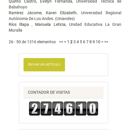
Quinto Castro, Evelyn Fernanda
, Universidad Técnica de
Babahoyo
Ramírez Jácome, Karen Elizabeth
, Universidad Regional
Autónoma De Los Andes. (Uniandes)
Ríos Illapa , Manuela Leticia
, Unidad Educativa La Gran
Muralla
26 - 50 de 1316 elementos
<<
<
1
2
3
4
5
6
7
8
9
10
>
>>
ENVIAR UN ARTÍCULO
CONTADOR DE VISITAS