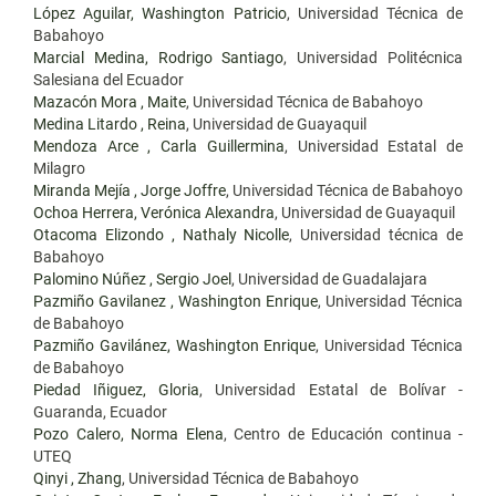
López Aguilar, Washington Patricio
, Universidad Técnica de
Babahoyo
Marcial Medina, Rodrigo Santiago
, Universidad Politécnica
Salesiana del Ecuador
Mazacón Mora , Maite
, Universidad Técnica de Babahoyo
Medina Litardo , Reina
, Universidad de Guayaquil
Mendoza Arce , Carla Guillermina
, Universidad Estatal de
Milagro
Miranda Mejía , Jorge Joffre
, Universidad Técnica de Babahoyo
Ochoa Herrera, Verónica Alexandra
, Universidad de Guayaquil
Otacoma Elizondo , Nathaly Nicolle
, Universidad técnica de
Babahoyo
Palomino Núñez , Sergio Joel
, Universidad de Guadalajara
Pazmiño Gavilanez , Washington Enrique
, Universidad Técnica
de Babahoyo
Pazmiño Gavilánez, Washington Enrique
, Universidad Técnica
de Babahoyo
Piedad Iñiguez, Gloria
, Universidad Estatal de Bolívar -
Guaranda, Ecuador
Pozo Calero, Norma Elena
, Centro de Educación continua -
UTEQ
Qinyi , Zhang
, Universidad Técnica de Babahoyo