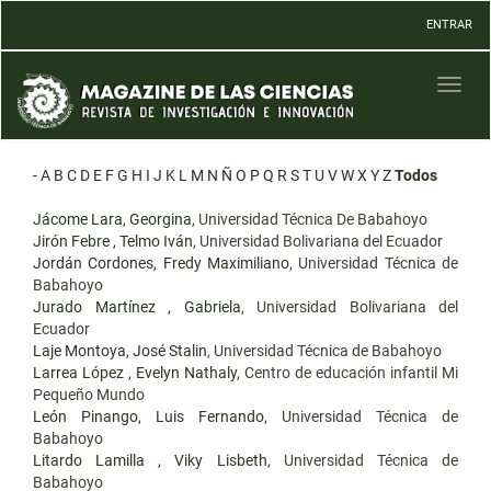
Navegación
ENTRAR
principal
Contenido
principal
Toggl
Barra
naviga
lateral
-
A
B
C
D
E
F
G
H
I
J
K
L
M
N
Ñ
O
P
Q
R
S
T
U
V
W
X
Y
Z
Todos
Jácome Lara, Georgina
, Universidad Técnica De Babahoyo
Jirón Febre , Telmo Iván
, Universidad Bolivariana del Ecuador
Jordán Cordones, Fredy Maximiliano
, Universidad Técnica de
Babahoyo
Jurado Martínez , Gabriela
, Universidad Bolivariana del
Ecuador
Laje Montoya, José Stalin
, Universidad Técnica de Babahoyo
Larrea López , Evelyn Nathaly
, Centro de educación infantil Mi
Pequeño Mundo
León Pinango, Luis Fernando
, Universidad Técnica de
Babahoyo
Litardo Lamilla , Viky Lisbeth
, Universidad Técnica de
Babahoyo