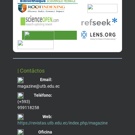
| Contáctos
Email:
magazine@utb.edu.ec
Teléfono:
(+593)
959118258
Web:
https://revistas.utb.edu.ec/index.php/magazine
Oficina