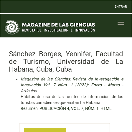
Navegación
ENTRAR
principal
Contenido
principal
Toggl
Barra
naviga
lateral
Sánchez Borges, Yennifer, Facultad
de Turismo, Universidad de La
Habana, Cuba, Cuba
Magazine de las Ciencias: Revista de Investigación e
Innovación Vol. 7 Núm. 1 (2022): Enero - Marzo
-
Artículos
Hábitos de uso de las fuentes de información de los
turistas canadienses que visitan La Habana
Resumen
PUBLICACIÓN 4, VOL. 7, NÚM. 1
HTML