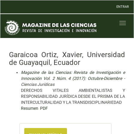
Navegación
ENTRAR
principal
Contenido
principal
Toggl
Barra
naviga
lateral
Garaicoa Ortiz, Xavier, Universidad
de Guayaquil, Ecuador
Magazine de las Ciencias: Revista de Investigación e
Innovación Vol. 2 Núm. 4 (2017): Octubre-Diciembre
-
Ciencias Jurídicas
DERECHOS VITALES AMBIENTALISTAS Y
RESPONSABILIDAD JURÍDICA DESDE EL PRISMA DE LA
INTERCULTURALIDAD Y LA TRANSDISCIPLINARIEDAD
Resumen
PDF