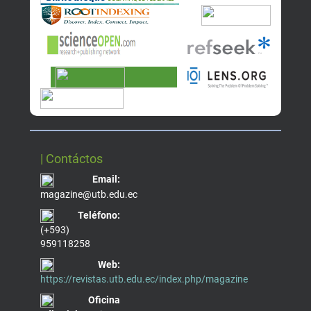
| Contáctos
Email:
magazine@utb.edu.ec
Teléfono:
(+593)
959118258
Web:
https://revistas.utb.edu.ec/index.php/magazine
Oficina