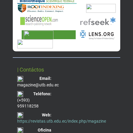
| Contáctos
Email:
magazine@utb.edu.ec
Teléfono:
(+593)
959118258
Web:
https://revistas.utb.edu.ec/index.php/magazine
Oficina