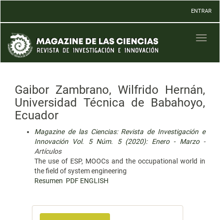
Navegación
ENTRAR
principal
Contenido
principal
Toggl
Barra
naviga
lateral
Gaibor Zambrano, Wilfrido Hernán,
Universidad Técnica de Babahoyo,
Ecuador
Magazine de las Ciencias: Revista de Investigación e
Innovación Vol. 5 Núm. 5 (2020): Enero - Marzo
-
Artículos
The use of ESP, MOOCs and the occupational world in
the field of system engineering
Resumen
PDF ENGLISH