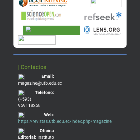
| Contáctos
Email:
magazine@utb.edu.ec
Teléfono:
(+593)
959118258
Web:
https://revistas.utb.edu.ec/index.php/magazine
Oficina
Editorial:
Instituto