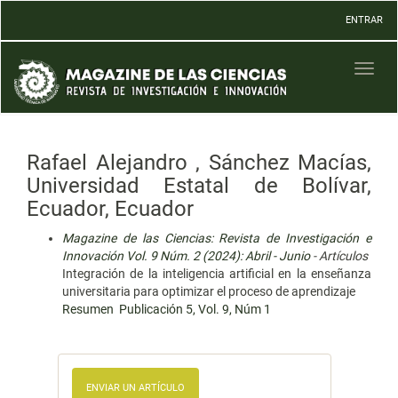
Navegación
ENTRAR
principal
Contenido
principal
Toggl
Barra
naviga
lateral
Rafael Alejandro , Sánchez Macías,
Universidad Estatal de Bolívar,
Ecuador, Ecuador
Magazine de las Ciencias: Revista de Investigación e
Innovación Vol. 9 Núm. 2 (2024): Abril - Junio
- Artículos
Integración de la inteligencia artificial en la enseñanza
universitaria para optimizar el proceso de aprendizaje
Resumen
Publicación 5, Vol. 9, Núm 1
ENVIAR UN ARTÍCULO