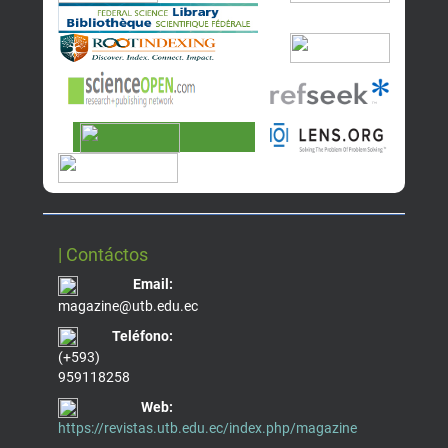
| Contáctos
Email:
magazine@utb.edu.ec
Teléfono:
(+593)
959118258
Web:
https://revistas.utb.edu.ec/index.php/magazine