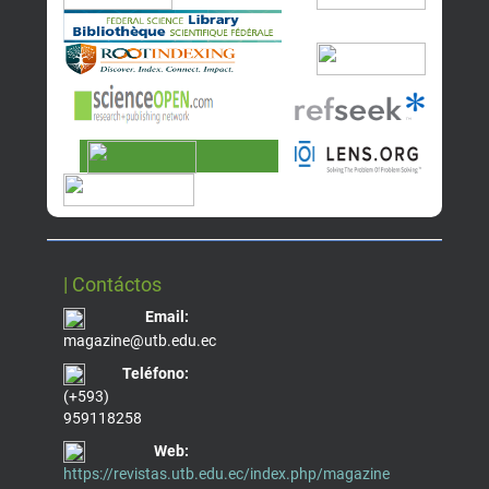
| Contáctos
Email:
magazine@utb.edu.ec
Teléfono:
(+593)
959118258
Web:
https://revistas.utb.edu.ec/index.php/magazine