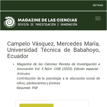
Navegación
ENTRAR
principal
Contenido
principal
Toggl
Barra
naviga
lateral
Campelo Vásquez, Mercedes María,
Universidad Técnica de Babahoyo,
Ecuador
Magazine de las Ciencias: Revista de Investigación e
Innovación Vol. 5 Núm. CISE (2020): Edición especial
-
Artículos
Contribución de la psicología a la educación social de
niños, adolescentes y jóvenes
Resumen
PDF