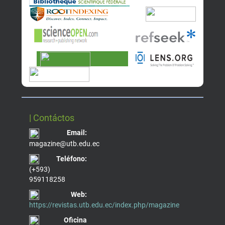
| Contáctos
Email:
magazine@utb.edu.ec
Teléfono:
(+593)
959118258
Web:
https://revistas.utb.edu.ec/index.php/magazine
Oficina