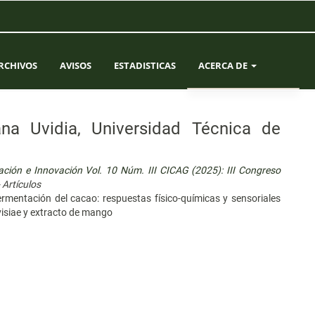
RCHIVOS
AVISOS
ESTADISTICAS
ACERCA DE
SOBRE LA REVISTA
ana Uvidia, Universidad Técnica de
ENVÍOS
ación e Innovación Vol. 10 Núm. III CICAG (2025): III Congreso
EQUIPO EDITORIAL
 Artículos
ermentación del cacao: respuestas físico-químicas y sensoriales
CONTACTO
isiae y extracto de mango