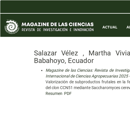
Navegación
principal
Contenido
principal
Barra
ACTUAL
A
lateral
Salazar Vélez , Martha Vivi
Babahoyo, Ecuador
Magazine de las Ciencias: Revista de Investig
Internacional de Ciencias Agropecuarias 2025
-
Valorización de subproductos frutales en la f
del clon CCN51 mediante Saccharomyces cerev
Resumen
PDF