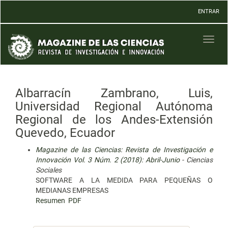
Navegación
ENTRAR
principal
Contenido
principal
Toggl
Barra
naviga
lateral
Albarracín Zambrano, Luis,
Universidad Regional Autónoma
Regional de los Andes-Extensión
Quevedo, Ecuador
Magazine de las Ciencias: Revista de Investigación e
Innovación Vol. 3 Núm. 2 (2018): Abril-Junio
- Ciencias
Sociales
SOFTWARE A LA MEDIDA PARA PEQUEÑAS O
MEDIANAS EMPRESAS
Resumen
PDF