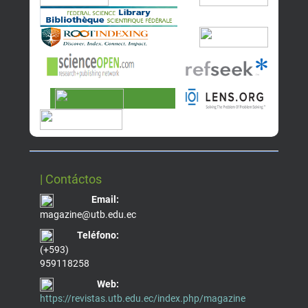
| Contáctos
Email:
magazine@utb.edu.ec
Teléfono:
(+593)
959118258
Web:
https://revistas.utb.edu.ec/index.php/magazine