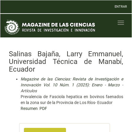
Navegación
ENTRAR
principal
Contenido
principal
Toggl
Barra
naviga
lateral
Salinas Bajaña, Larry Emmanuel,
Universidad Técnica de Manabí,
Ecuador
Magazine de las Ciencias: Revista de Investigación e
Innovación Vol. 10 Núm. 1 (2025): Enero - Marzo
-
Artículos
Prevalencia de Fasciola hepatica en bovinos faenados
en la zona sur de la Provincia de Los Ríos- Ecuador
Resumen
PDF