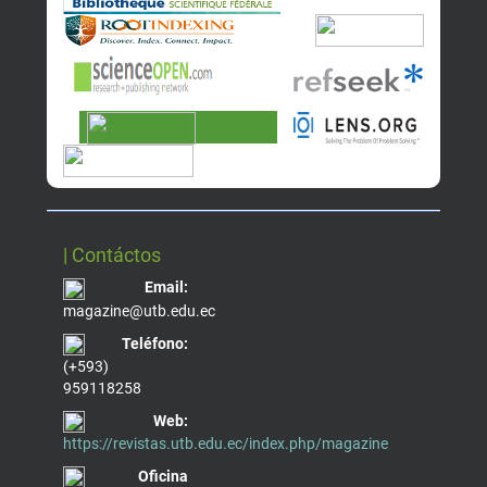
| Contáctos
Email:
magazine@utb.edu.ec
Teléfono:
(+593)
959118258
Web:
https://revistas.utb.edu.ec/index.php/magazine
Oficina