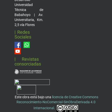
Universidad
Técnica de
Babahoyo | Av.
Universitaria, Km.
2,5 vía Flores
| Redes
Sociales
| Revistas
consorciadas
Este obra está bajo una
licencia de Creative Commons
Reconocimiento-NoComercial-SinObraDerivada 4.0
Internacional
.