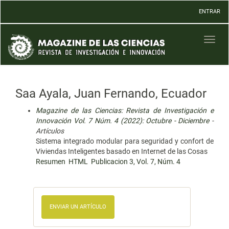
Navegación
ENTRAR
principal
Contenido
principal
Toggl
Barra
naviga
lateral
Saa Ayala, Juan Fernando, Ecuador
Magazine de las Ciencias: Revista de Investigación e
Innovación Vol. 7 Núm. 4 (2022): Octubre - Diciembre
-
Artículos
Sistema integrado modular para seguridad y confort de
Viviendas Inteligentes basado en Internet de las Cosas
Resumen
HTML
Publicacion 3, Vol. 7, Núm. 4
ENVIAR UN ARTÍCULO