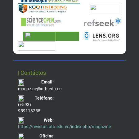
| Contáctos
Email:
magazine@utb.edu.ec
Teléfono:
(+593)
959118258
Web:
https://revistas.utb.edu.ec/index.php/magazine
Oficina