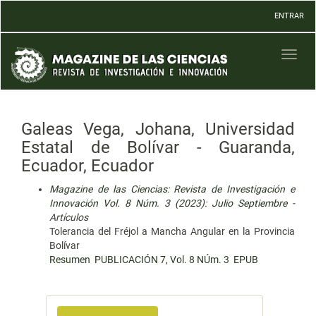
Navegación
ENTRAR
principal
Contenido
principal
Toggl
Barra
naviga
lateral
Galeas Vega, Johana, Universidad
Estatal de Bolívar - Guaranda,
Ecuador, Ecuador
Magazine de las Ciencias: Revista de Investigación e
Innovación Vol. 8 Núm. 3 (2023): Julio Septiembre
-
Artículos
Tolerancia del Fréjol a Mancha Angular en la Provincia
Bolívar
Resumen
PUBLICACIÓN 7, Vol. 8 NÚm. 3
EPUB