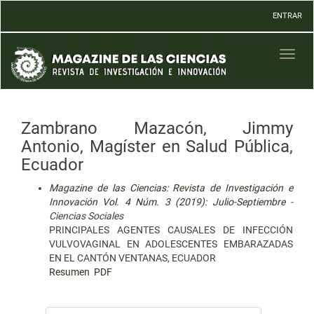
Navegación
ENTRAR
principal
Contenido
principal
Toggl
Barra
naviga
lateral
Zambrano Mazacón, Jimmy
Antonio, Magíster en Salud Pública,
Ecuador
Magazine de las Ciencias: Revista de Investigación e
Innovación Vol. 4 Núm. 3 (2019): Julio-Septiembre
-
Ciencias Sociales
PRINCIPALES AGENTES CAUSALES DE INFECCIÓN
VULVOVAGINAL EN ADOLESCENTES EMBARAZADAS
EN EL CANTÓN VENTANAS, ECUADOR
Resumen
PDF