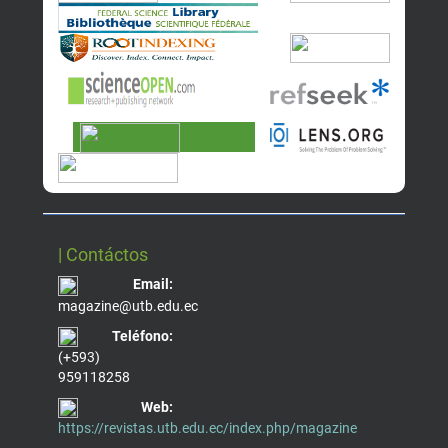
| Contáctos
Email:
magazine@utb.edu.ec
Teléfono:
(+593)
959118258
Web:
https://revistas.utb.edu.ec/index.php/magazine