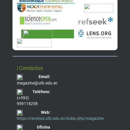
| Contáctos
Email:
magazine@utb.edu.ec
Teléfono:
(+593)
959118258
Web:
https://revistas.utb.edu.ec/index.php/magazine
Oficina