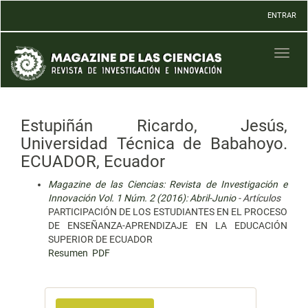
Navegación
ENTRAR
principal
Contenido
principal
Toggl
Barra
naviga
lateral
Estupiñán Ricardo, Jesús,
Universidad Técnica de Babahoyo.
ECUADOR, Ecuador
Magazine de las Ciencias: Revista de Investigación e
Innovación Vol. 1 Núm. 2 (2016): Abril-Junio
- Artículos
PARTICIPACIÓN DE LOS ESTUDIANTES EN EL PROCESO
DE ENSEÑANZA-APRENDIZAJE EN LA EDUCACIÓN
SUPERIOR DE ECUADOR
Resumen
PDF