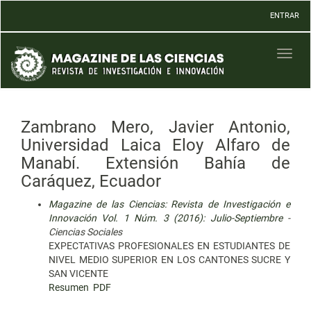
Navegación
ENTRAR
principal
Contenido
principal
Toggl
Barra
naviga
lateral
Zambrano Mero, Javier Antonio,
Universidad Laica Eloy Alfaro de
Manabí. Extensión Bahía de
Caráquez, Ecuador
Magazine de las Ciencias: Revista de Investigación e
Innovación Vol. 1 Núm. 3 (2016): Julio-Septiembre
-
Ciencias Sociales
EXPECTATIVAS PROFESIONALES EN ESTUDIANTES DE
NIVEL MEDIO SUPERIOR EN LOS CANTONES SUCRE Y
SAN VICENTE
Resumen
PDF