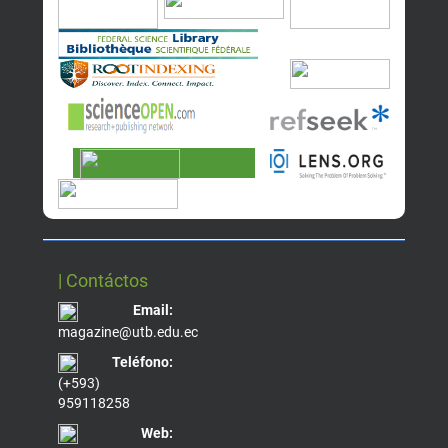
| Contáctos
Email:
magazine@utb.edu.ec
Teléfono:
(+593)
959118258
Web: