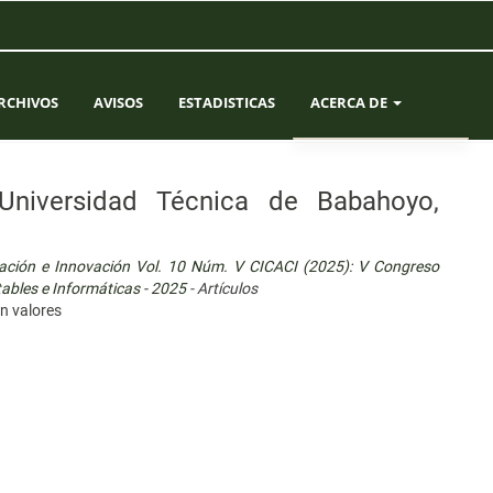
RCHIVOS
AVISOS
ESTADISTICAS
ACERCA DE
SOBRE LA REVISTA
 Universidad Técnica de Babahoyo,
ENVÍOS
igación e Innovación Vol. 10 Núm. V CICACI (2025): V Congreso
EQUIPO EDITORIAL
tables e Informáticas - 2025
- Artículos
en valores
CONTACTO