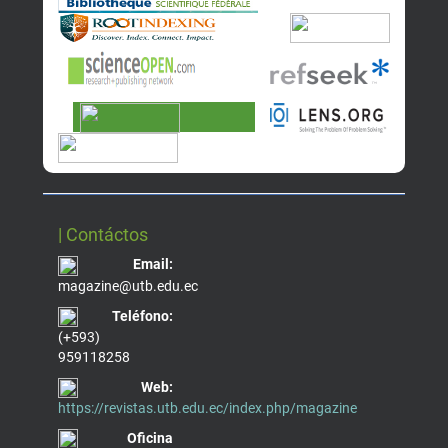
| Contáctos
Email:
magazine@utb.edu.ec
Teléfono:
(+593)
959118258
Web:
https://revistas.utb.edu.ec/index.php/magazine
Oficina