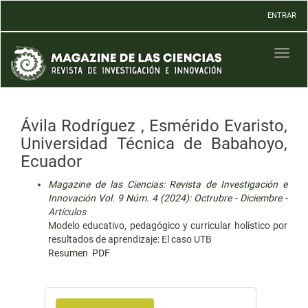
Navegación
ENTRAR
principal
Contenido
principal
Toggl
Barra
naviga
lateral
Ávila Rodríguez , Esmérido Evaristo,
Universidad Técnica de Babahoyo,
Ecuador
Magazine de las Ciencias: Revista de Investigación e
Innovación Vol. 9 Núm. 4 (2024): Octrubre - Diciembre
-
Artículos
Modelo educativo, pedagógico y curricular holístico por
resultados de aprendizaje: El caso UTB
Resumen
PDF