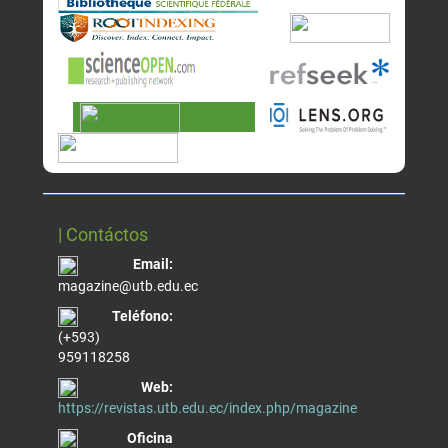
| Contáctos
Email:
magazine@utb.edu.ec
Teléfono:
(+593)
959118258
Web:
https://revistas.utb.edu.ec/index.php/magazine
Oficina