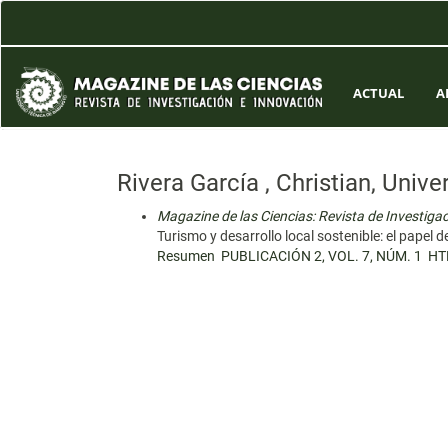
Navegación
principal
Contenido
principal
Barra
ACTUAL
A
lateral
Rivera García , Christian, Uni
Magazine de las Ciencias: Revista de Investiga
Turismo y desarrollo local sostenible: el papel d
Resumen
PUBLICACIÓN 2, VOL. 7, NÚM. 1
HT