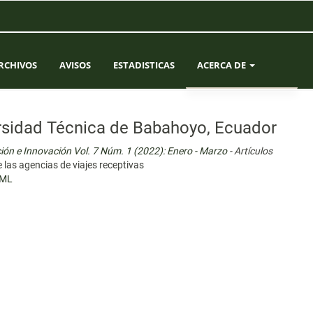
RCHIVOS
AVISOS
ESTADISTICAS
ACERCA DE
SOBRE LA REVISTA
versidad Técnica de Babahoyo, Ecuador
ENVÍOS
ción e Innovación Vol. 7 Núm. 1 (2022): Enero - Marzo
- Artículos
e las agencias de viajes receptivas
EQUIPO EDITORIAL
ML
CONTACTO