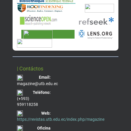
| Contáctos
Email:
magazine@utb.edu.ec
Teléfono:
(+593)
959118258
Web:
https://revistas.utb.edu.ec/index.php/magazine
Oficina