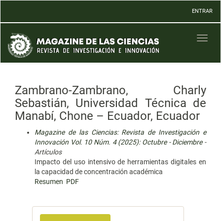
Navegación
ENTRAR
principal
Contenido
principal
Toggl
Barra
naviga
lateral
Zambrano-Zambrano, Charly
Sebastián, Universidad Técnica de
Manabí, Chone – Ecuador, Ecuador
Magazine de las Ciencias: Revista de Investigación e
Innovación Vol. 10 Núm. 4 (2025): Octubre - Diciembre
-
Artículos
Impacto del uso intensivo de herramientas digitales en
la capacidad de concentración académica
Resumen
PDF