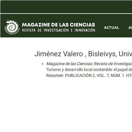
Navegación
principal
Contenido
principal
Barra
ACTUAL
A
lateral
Jiménez Valero , Bisleivys, Un
Magazine de las Ciencias: Revista de Investiga
Turismo y desarrollo local sostenible: el papel d
Resumen
PUBLICACIÓN 2, VOL. 7, NÚM. 1
HT