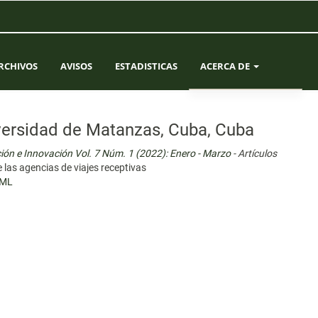
RCHIVOS
AVISOS
ESTADISTICAS
ACERCA DE
SOBRE LA REVISTA
iversidad de Matanzas, Cuba, Cuba
ENVÍOS
ción e Innovación Vol. 7 Núm. 1 (2022): Enero - Marzo
- Artículos
e las agencias de viajes receptivas
EQUIPO EDITORIAL
ML
CONTACTO