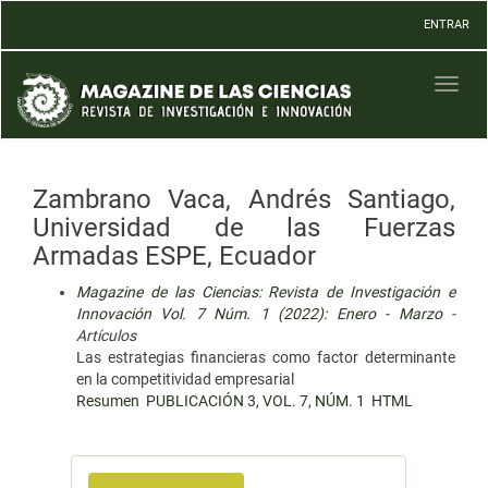
Navegación
ENTRAR
principal
Contenido
principal
Toggl
Barra
naviga
lateral
Zambrano Vaca, Andrés Santiago,
Universidad de las Fuerzas
Armadas ESPE, Ecuador
Magazine de las Ciencias: Revista de Investigación e
Innovación Vol. 7 Núm. 1 (2022): Enero - Marzo
-
Artículos
Las estrategias financieras como factor determinante
en la competitividad empresarial
Resumen
PUBLICACIÓN 3, VOL. 7, NÚM. 1
HTML