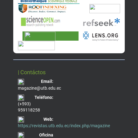
| Contáctos
Email:
magazine@utb.edu.ec
Teléfono:
(+593)
959118258
Web:
https://revistas.utb.edu.ec/index.php/magazine
Oficina