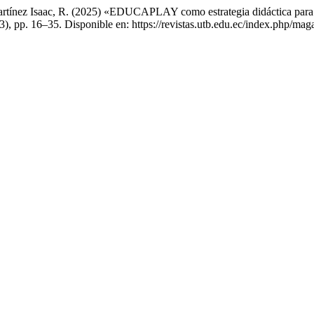
artínez Isaac, R. (2025) «EDUCAPLAY como estrategia didáctica para el
(3), pp. 16–35. Disponible en: https://revistas.utb.edu.ec/index.php/ma