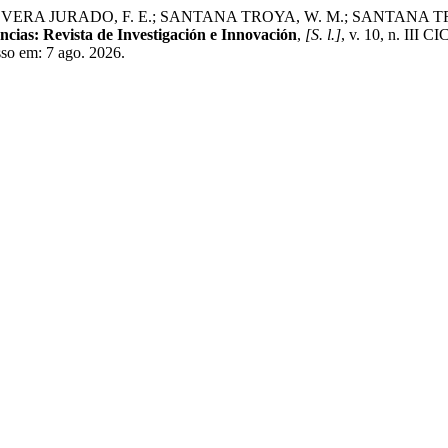
URADO, F. E.; SANTANA TROYA, W. M.; SANTANA TROYA, W. M. 
ncias: Revista de Investigación e Innovación
,
[S. l.]
, v. 10, n. III 
sso em: 7 ago. 2026.