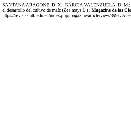
SANTANA ARAGONE, D. X.; GARCÍA VALENZUELA, D. M.; VERA J
el desarrollo del cultivo de maíz (Zea mays L.) .
Magazine de las Cie
https://revistas.utb.edu.ec/index.php/magazine/article/view/3991. Ace