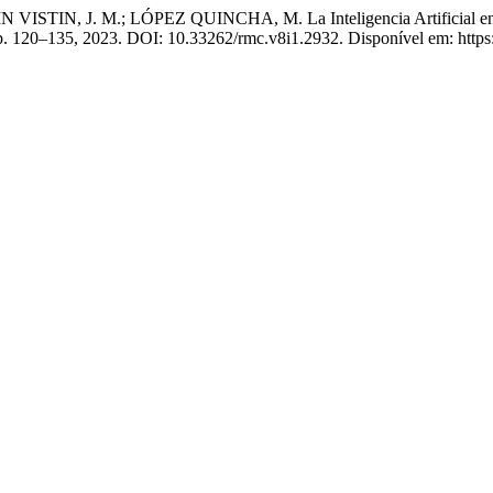
N, J. M.; LÓPEZ QUINCHA, M. La Inteligencia Artificial en l
2, p. 120–135, 2023. DOI: 10.33262/rmc.v8i1.2932. Disponível em: https