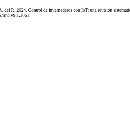
. del R. 2024. Control de invernaderos con IoT: una revisión sistemática
62/rmc.v9i1.3061.