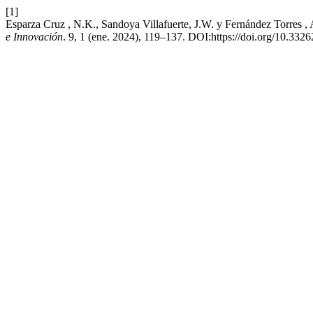
[1]
Esparza Cruz , N.K., Sandoya Villafuerte, J.W. y Fernández Torres , A
e Innovación
. 9, 1 (ene. 2024), 119–137. DOI:https://doi.org/10.332